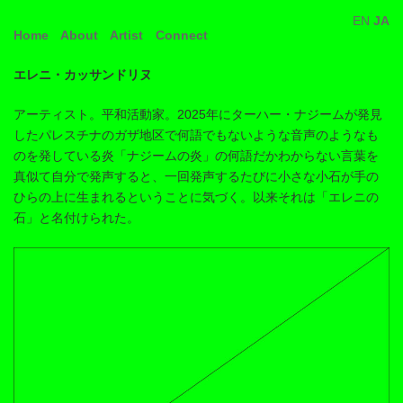
コ
ナ
EN
JA
ン
ビ
Home
About
Artist
Connect
テ
ゲ
ン
ー
ツ
シ
エレニ・カッサンドリヌ
へ
ョ
ス
ン
アーティスト。平和活動家。2025年にターハー・ナジームが発見
キ
に
したパレスチナのガザ地区で何語でもないような音声のようなも
ッ
移
プ
動
のを発している炎「ナジームの炎」の何語だかわからない言葉を
真似て自分で発声すると、一回発声するたびに小さな小石が手の
ひらの上に生まれるということに気づく。以来それは「エレニの
石」と名付けられた。