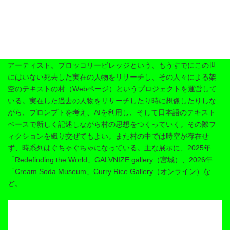
コ
ナ
EN
JA
ン
ビ
Home
About
Artist
Connect
テ
ゲ
ン
ー
ツ
シ
ジョン・ブロッコヴィッチ
へ
ョ
ス
ン
アーティスト。ブロッコリービレッジという、もうすでにこの世
キ
に
にはいない死去した実在の人物をリサーチし、その人々による架
ッ
移
プ
動
空のテキストの村（Webページ）というプロジェクトを運営して
いる。実在した過去の人物をリサーチしたり時に想像したりしな
がら、プロンプトを考え、AIを利用し、そして日本語のテキスト
ベースで新しく記述しながら村の思想をつくっていく。その際フ
ィクションを織り交ぜてもよい。また村の中では時空が存在せ
ず、時系列はぐちゃぐちゃになっている。主な展示に、2025年
「Redefinding the World」GALVNIZE gallery（宮城）、2026年
「Cream Soda Museum」Curry Rice Gallery（オンライン）な
ど。