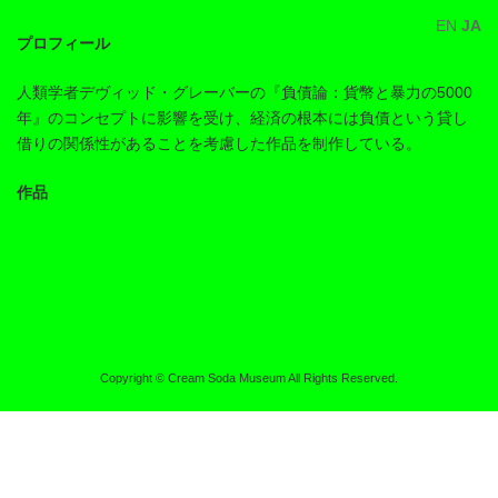
コ
ナ
EN
JA
ン
ビ
プロフィール
テ
ゲ
ン
ー
ツ
シ
人類学者デヴィッド・グレーバーの『負債論：貨幣と暴力の5000
へ
ョ
年』のコンセプトに影響を受け、経済の根本には負債という貸し
ス
ン
借りの関係性があることを考慮した作品を制作している。
キ
に
ッ
移
プ
動
作品
Copyright © Cream Soda Museum All Rights Reserved.