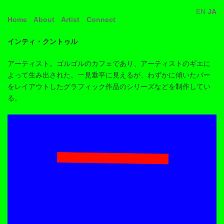
コ
ナ
EN
JA
ン
ビ
Home
About
Artist
Connect
テ
ゲ
ン
ー
ツ
シ
インティ・クントゥル
へ
ョ
ス
ン
アーティスト。ゴルゴルのカフェであり、アーティストのギエに
キ
に
よって生み出された。一見垂平に見えるが、わずかに傾いたバー
ッ
移
プ
動
をレイアウトしたグラフィック作品のシリーズなどを制作してい
る。