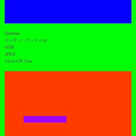
Qiwisqa
インティ・クントゥル
2026
JPEG
21cm×29.7cm