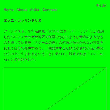
コ
ナ
EN
JA
ン
ビ
Home
About
Artist
Connect
テ
ゲ
ン
ー
ツ
シ
エレニ・カッサンドリヌ
へ
ョ
ス
ン
アーティスト。平和活動家。2025年にターハー・ナジームが発見
キ
に
したパレスチナのガザ地区で何語でもないような音声のようなも
ッ
移
プ
動
のを発している炎「ナジームの炎」の何語だかわからない言葉を
真似て自分で発声すると、一回発声するたびに小さな小石が手の
ひらの上に生まれるということに気づく。以来それは「エレニの
石」と名付けられた。