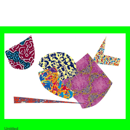
サラスワティ・ドゥウィ・レスタリ
2026
画用紙、レーザープリントされた紙、のり
21cm×29.7cm
Untitled