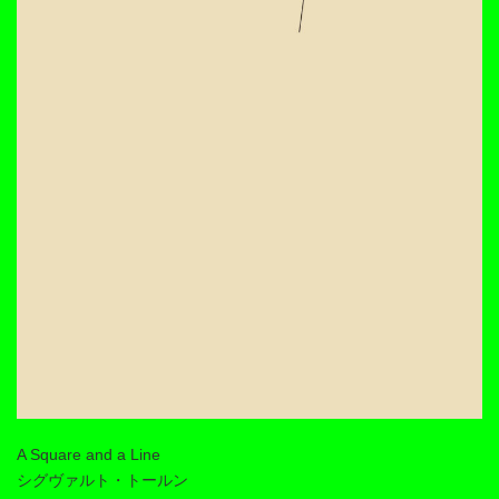
A Square and a Line
シグヴァルト・トールン