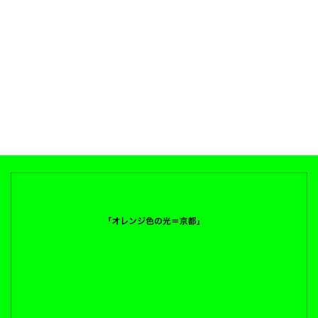
マイセン人形＝40年
関口空海
2025
マイセン人形、40年
サイズ不明