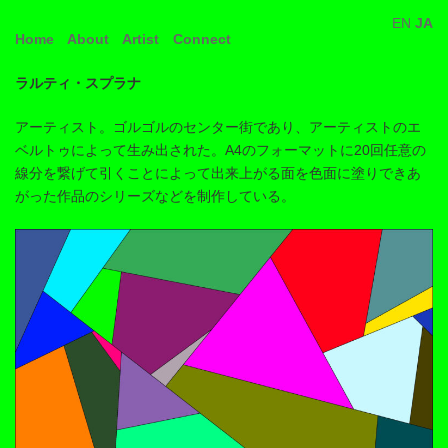
コ
ナ
EN
JA
ン
ビ
Home
About
Artist
Connect
テ
ゲ
ン
ー
ツ
シ
ラルティ・スプラナ
へ
ョ
ス
ン
アーティスト。ゴルゴルのセンター街であり、アーティストのエ
キ
に
ベルトゥによって生み出された。A4のフォーマットに20回任意の
ッ
移
プ
動
線分を繋げて引くことによって出来上がる面を色面に塗りできあ
がった作品のシリーズなどを制作している。